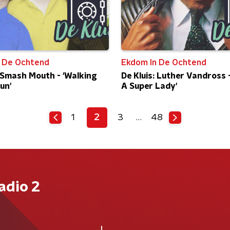
 De Ochtend
Ekdom In De Ochtend
: Smash Mouth - 'Walking
De Kluis: Luther Vandross -
un'
A Super Lady'
1
2
3
…
48
adio 2