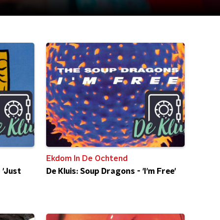
Ekdom In De Ochtend
 'Just
De Kluis: Soup Dragons - 'I'm Free'