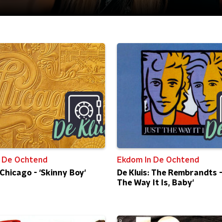
 De Ochtend
Ekdom In De Ochtend
 Chicago - 'Skinny Boy'
De Kluis: The Rembrandts -
The Way It Is, Baby'