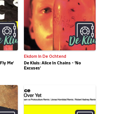
Ekdom In De Ochtend
 Fly Me'
De Kluis: Alice In Chains - 'No
Excuses'