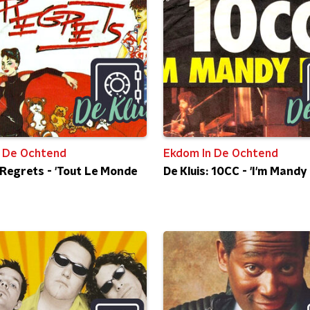
 De Ochtend
Ekdom In De Ochtend
: Regrets - 'Tout Le Monde
De Kluis: 10CC - 'I'm Mandy