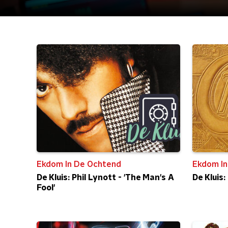
Ekdom In De Ochtend
Ekdom In
De Kluis: Phil Lynott - 'The Man's A
De Kluis:
Fool'