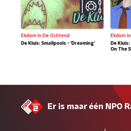
Ekdom In De Ochtend
Ekdom In
De Kluis: Smallpools - 'Dreaming'
De Kluis
On The S
Er is maar één NPO R