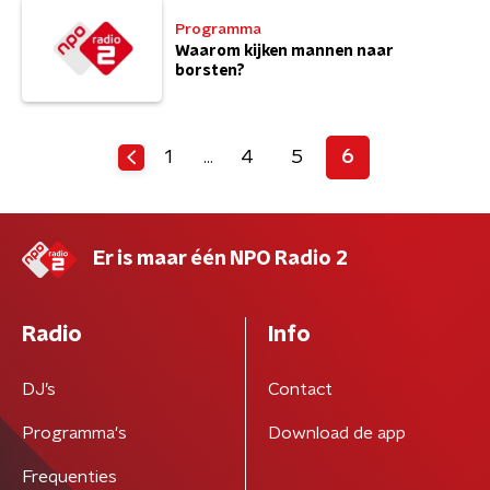
Programma
Waarom kijken mannen naar
borsten?
1
4
5
6
…
Er is maar één NPO Radio 2
Radio
Info
DJ’s
Contact
Programma's
Download de app
Frequenties