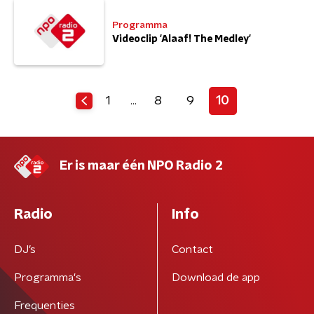
Programma
Videoclip 'Alaaf! The Medley'
1
8
9
10
…
Er is maar één NPO Radio 2
Radio
Info
DJ’s
Contact
Programma's
Download de app
Frequenties