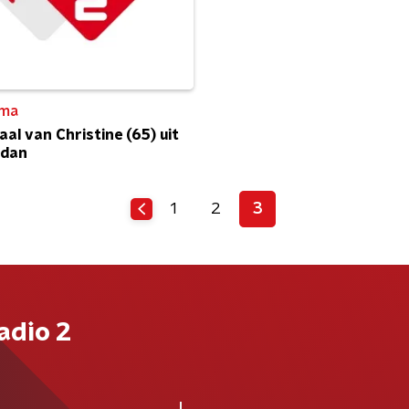
ma
aal van Christine (65) uit
edan
1
2
3
adio 2