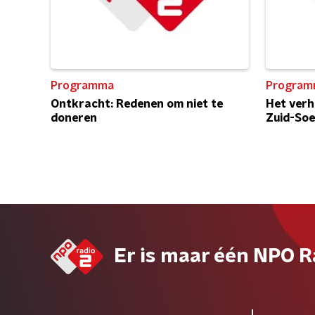
Programma
Program
Ontkracht: Redenen om niet te
Het verh
doneren
Zuid-So
Er is maar één NPO R